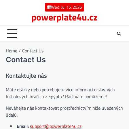
Skip
Wed, Jul 15, 2026
to
powerplate4u.cz
content
Home
Contact Us
Contact Us
Kontaktujte nás
Máte otázky nebo potřebujete více informací o slavných
fotbalových hráčích z Egypta? Rádi vám pomůžeme!
Neváhejte nás kontaktovat prostřednictvím níže uvedených
údajů.
Email:
support@powerplate4u.cz