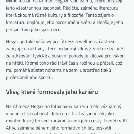
Mimo fotbal má Ahmed Hegazi řadu zájmů, které odrážejí
jeho všestrannou osobnost. Rád čte, zejména literaturu,
která zkoumá různé kultury a filozofie. Tento zájem o
literaturu doplňuje jeho porozumění světu a zlepšuje jeho
perspektivu jako sportovce.
Hegazi je také vášnivý pro fitness a wellness, často se
zapojuje do aktivit, které podporují zdravý životní styl. Věří,
že udržování fyzické a duševní pohody je klíčové pro výkon
na hřišti. Kromě toho rád tráví čas s rodinou a přáteli, což
mu pomáhá zůstat nohama na zemi uprostřed tlaků
profesionálního sportu.
Vlivy, které formovaly jeho kariéru
Na Ahmeda Hegaziho fotbalovou kariéru mělo významný
vliv několik osobností. Jeho otec hrál zásadní roli jako
mentor, který ho vedl ranými fázemi jeho cesty. Trenéři v Al
Ahly, zejména během jeho formativních let, poskytli