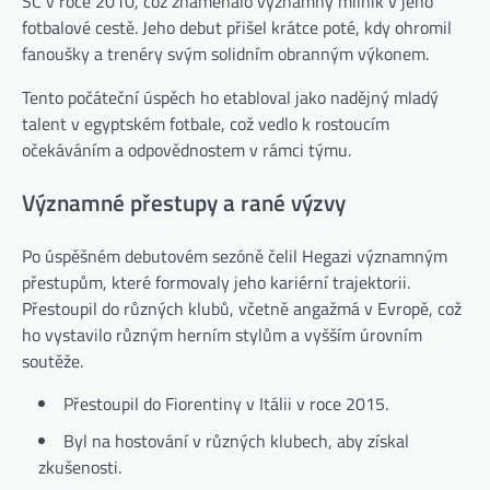
SC v roce 2010, což znamenalo významný milník v jeho
fotbalové cestě. Jeho debut přišel krátce poté, kdy ohromil
fanoušky a trenéry svým solidním obranným výkonem.
Tento počáteční úspěch ho etabloval jako nadějný mladý
talent v egyptském fotbale, což vedlo k rostoucím
očekáváním a odpovědnostem v rámci týmu.
Významné přestupy a rané výzvy
Po úspěšném debutovém sezóně čelil Hegazi významným
přestupům, které formovaly jeho kariérní trajektorii.
Přestoupil do různých klubů, včetně angažmá v Evropě, což
ho vystavilo různým herním stylům a vyšším úrovním
soutěže.
Přestoupil do Fiorentiny v Itálii v roce 2015.
Byl na hostování v různých klubech, aby získal
zkušenosti.