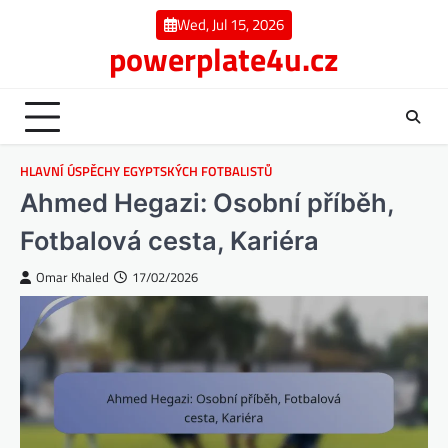
Skip
Wed, Jul 15, 2026
to
powerplate4u.cz
content
HLAVNÍ ÚSPĚCHY EGYPTSKÝCH FOTBALISTŮ
Ahmed Hegazi: Osobní příběh,
Fotbalová cesta, Kariéra
Omar Khaled
17/02/2026