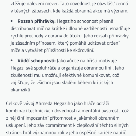
ztěžuje nalezení mezer. Tato dovednost je obzvlášť cenná
v těsných zápasech, kde každá obranná akce má význam.
Rozsah přihrávky:
Hegaziho schopnost přesně
distribuovat míč na krátké i dlouhé vzdálenosti usnadňuje
rychlé přechody z obrany do útoku. Jeho rozsah přihrávky
je zásadním přínosem, který pomáhá udržovat držení
míče a vytvářet příležitosti ke skórování.
Vůdčí schopnosti:
Jako vůdce na hřišti motivuje
Hegazi své spoluhráče a organizuje obrannou linii. Jeho
zkušenosti mu umožňují efektivně komunikovat, což
zajišťuje, že všichni jsou sladěni během kritických
okamžiků.
Celkově vývoj Ahmeda Hegaziho jako hráče odráží
kombinaci technických dovedností a mentální bystrosti, což
z něj činí impozantní přítomnost v jakémkoli obranném
uskupení. Jeho záv commitment k zlepšování těchto silných
stránek hrál významnou roli v jeho úspěšné kariéře napříč