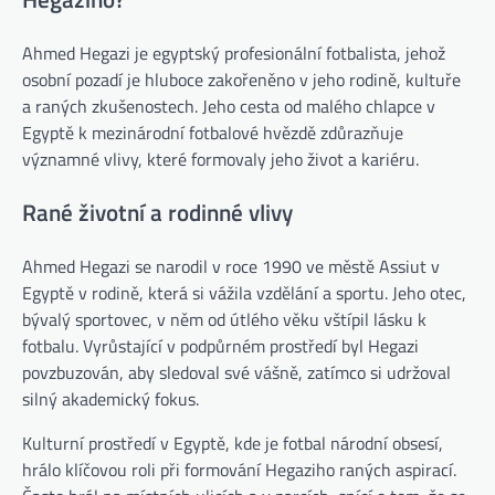
Ahmed Hegazi je egyptský profesionální fotbalista, jehož
osobní pozadí je hluboce zakořeněno v jeho rodině, kultuře
a raných zkušenostech. Jeho cesta od malého chlapce v
Egyptě k mezinárodní fotbalové hvězdě zdůrazňuje
významné vlivy, které formovaly jeho život a kariéru.
Rané životní a rodinné vlivy
Ahmed Hegazi se narodil v roce 1990 ve městě Assiut v
Egyptě v rodině, která si vážila vzdělání a sportu. Jeho otec,
bývalý sportovec, v něm od útlého věku vštípil lásku k
fotbalu. Vyrůstající v podpůrném prostředí byl Hegazi
povzbuzován, aby sledoval své vášně, zatímco si udržoval
silný akademický fokus.
Kulturní prostředí v Egyptě, kde je fotbal národní obsesí,
hrálo klíčovou roli při formování Hegaziho raných aspirací.