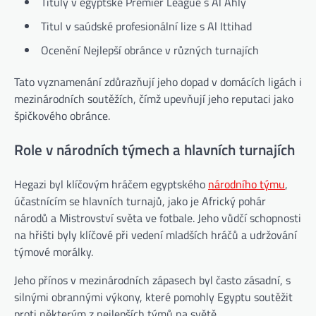
Tituly v egyptské Premier League s Al Ahly
Titul v saúdské profesionální lize s Al Ittihad
Ocenění Nejlepší obránce v různých turnajích
Tato vyznamenání zdůrazňují jeho dopad v domácích ligách i
mezinárodních soutěžích, čímž upevňují jeho reputaci jako
špičkového obránce.
Role v národních týmech a hlavních turnajích
Hegazi byl klíčovým hráčem egyptského
národního týmu
,
účastnícím se hlavních turnajů, jako je Africký pohár
národů a Mistrovství světa ve fotbale. Jeho vůdčí schopnosti
na hřišti byly klíčové při vedení mladších hráčů a udržování
týmové morálky.
Jeho přínos v mezinárodních zápasech byl často zásadní, s
silnými obrannými výkony, které pomohly Egyptu soutěžit
proti některým z nejlepších týmů na světě.