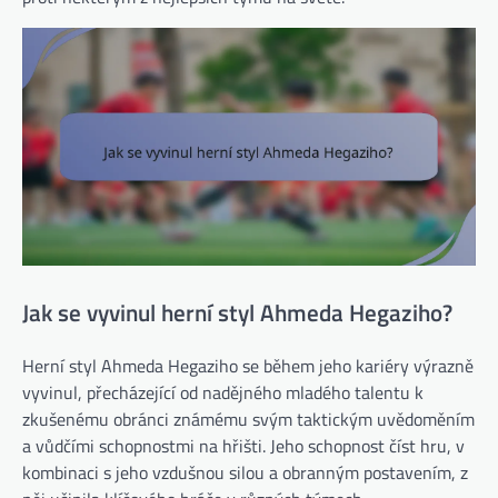
Jak se vyvinul herní styl Ahmeda Hegaziho?
Herní styl Ahmeda Hegaziho se během jeho kariéry výrazně
vyvinul, přecházející od nadějného mladého talentu k
zkušenému obránci známému svým taktickým uvědoměním
a vůdčími schopnostmi na hřišti. Jeho schopnost číst hru, v
kombinaci s jeho vzdušnou silou a obranným postavením, z