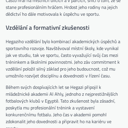
Často hrál na místních ulicích a v parcích, snící o tom, že se
stane profesionálním hráčem. Hrdost jeho rodiny na jejich
dědictví ho dále motivovala k úspěchu ve sportu.
Vzdělání a formativní zkušenosti
Hegaziho vzdělání bylo kombinací akademických úspěchů a
sportovního rozvoje. Navštěvoval místní školy, kde vynikal
jak ve studiu, tak ve sportu, často vyvažující svůj čas mezi
tréninkem a školními povinnostmi. Jeho záv commitment k
vzdělání položil silný základ pro jeho budoucnost, což mu
umožnilo rozvíjet disciplínu a dovednosti v řízení času.
Během svých dospívajících let se Hegazi připojil k
mládežnické akademii Al Ahly, jednoho z nejprestižnějších
fotbalových klubů v Egyptě. Tato zkušenost byla zásadní,
poskytla mu profesionální trénink a vystavení
konkurenčnímu fotbalu. Jeho čas v akademii pomohl
zdokonalit jeho dovednosti a připravit ho na kariéru ve