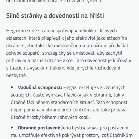
něj učinila klíčového hráče v různých týmech.
Silné stránky a dovednosti na hřišti
Hegaziho silné stránky spočívají v několika klíčových
oblastech, které přispívají k jeho efektivitě jako středního
obránce. Jeho taktické uvědomění mu umožňuje předvídat
pohyby soupeřů, strategicky se umisťovat, aby zachytil
přihrávky a narušil útočné akce. Tato dovednost je klíčová v
situacích s vysokým tlakem, kde je rychlé rozhodování
nezbytné.
Vzdušná schopnost:
Hegazi exceluje ve vzdušných
soubojích, často vyhrává hlavičky jak v obranné, tak v
útočné fázi během standardních situací. Tato schopnost
nejen pomáhá v obraně proti centrům, ale také přidává
útočné hrozby během rohových kopů.
Obranné postavení:
Jeho bystrý smysl pro postavení
mu umožňuje efektivně pokrývat prostory, což útočníkům