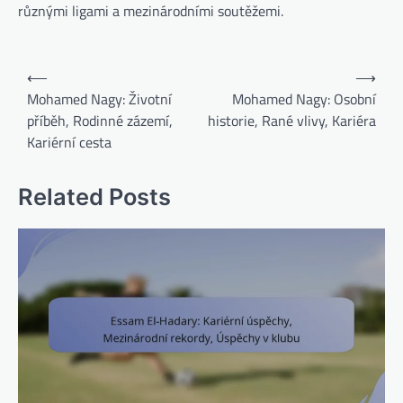
různými ligami a mezinárodními soutěžemi.
Post
⟵
⟶
navigation
Mohamed Nagy: Životní
Mohamed Nagy: Osobní
příběh, Rodinné zázemí,
historie, Rané vlivy, Kariéra
Kariérní cesta
Related Posts