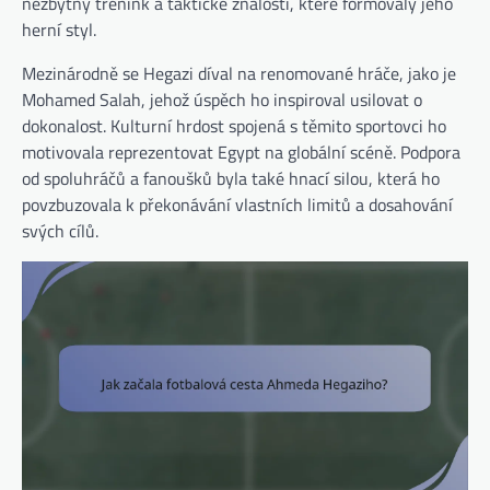
nezbytný trénink a taktické znalosti, které formovaly jeho
herní styl.
Mezinárodně se Hegazi díval na renomované hráče, jako je
Mohamed Salah, jehož úspěch ho inspiroval usilovat o
dokonalost. Kulturní hrdost spojená s těmito sportovci ho
motivovala reprezentovat Egypt na globální scéně. Podpora
od spoluhráčů a fanoušků byla také hnací silou, která ho
povzbuzovala k překonávání vlastních limitů a dosahování
svých cílů.